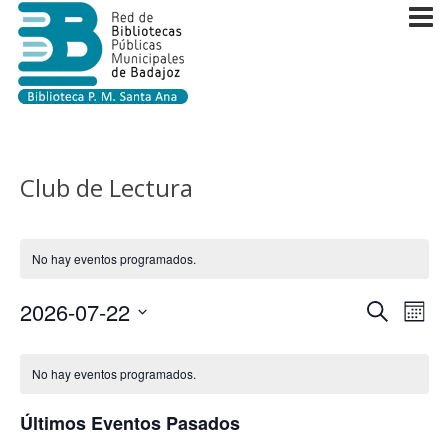
Club de Lectura
No hay eventos programados.
Navega
2026-07-22
Nav
Buscar
Mes
de
de
Selecciona
Calendario
vist
la
búsque
No hay eventos programados.
de
de
fecha.
y
Eve
Eventos
Últimos Eventos Pasados
vistas