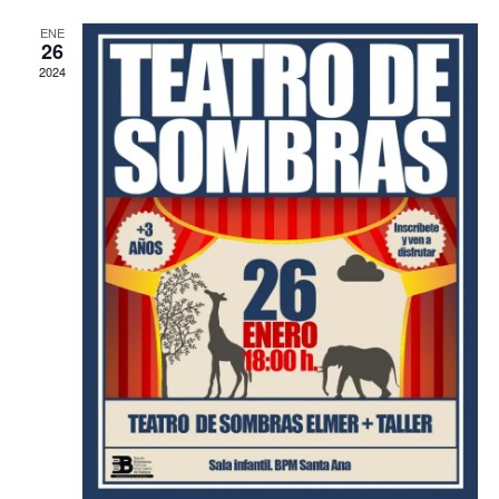
de
ENE
26
Evento
2024