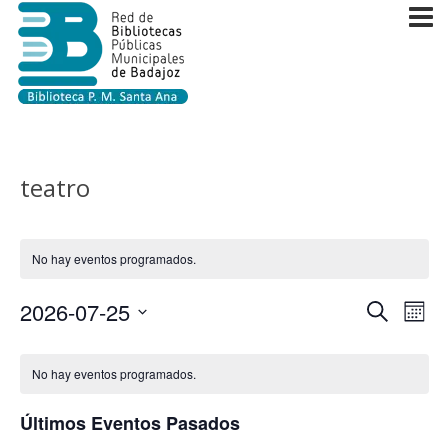
teatro
No hay eventos programados.
Navega
2026-07-25
Nav
Buscar
Mes
de
de
Selecciona
Calendario
vist
la
búsque
No hay eventos programados.
de
de
fecha.
y
Eve
Eventos
Últimos Eventos Pasados
vistas