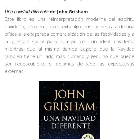
Una navidad diferente
de John Grisham
Este libro es una reinterpretación moderna del espíritu
navideño, pero en un contexto algo inusual. Se trata de una
crítica a la exagerada comercialización de las festividades y a
la presión social para cumplir con un ideal navideño,
mientras que al mismo tiempo sugiere que la Navidad
también tiene un lado más humano y genuino que puede
ser redescubierto si dejamos de lado las expectativas
externas.