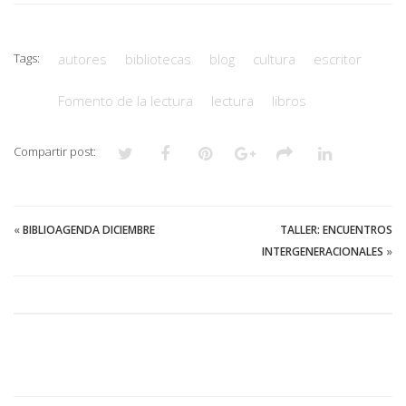
Tags:
autores
bibliotecas
blog
cultura
escritor
Fomento de la lectura
lectura
libros
Compartir post:
«
BIBLIOAGENDA DICIEMBRE
TALLER: ENCUENTROS
INTERGENERACIONALES
»