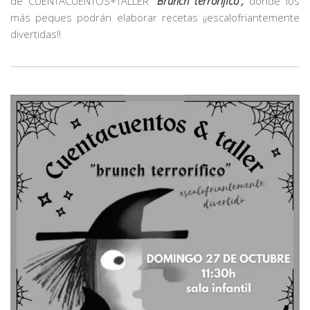
de CUENTACUENTOS+TALLER
“Brunch terrorífico”,
dónde los
más peques podrán elaborar recetas ¡¡escalofriantemente
divertidas!!