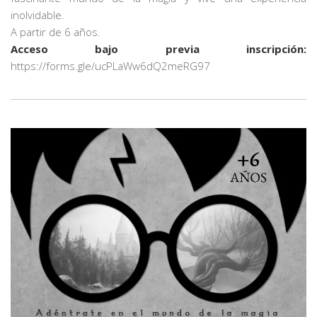
inolvidable.
A partir de 6 años.
Acceso bajo previa inscripción:
https://forms.gle/ucPLaWw6dQ2meRG97