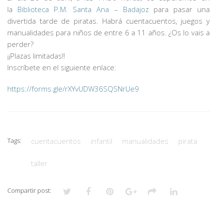
«CO
la
Biblioteca P.M. Santa Ana – Badajoz
para pasar una
EN
divertida tarde de piratas.
Habrá cuentacuentos, juegos y
PIR
manualidades para niños de entre 6 a 11 años. ¿Os lo vais a
perder?
¡¡Plazas limitadas!!
Inscríbete en el siguiente enlace:
https://forms.gle/rXYvUDW36SQSNrUe9
Tags:
cuentacuentos
infantil
manualidades
pirata
taller
Compartir post: