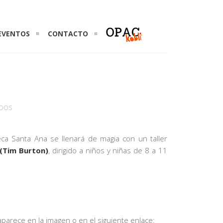
EVENTOS
CONTACTO
EN
ADOS
TALLER
WILLY
oteca Santa Ana se llenará de magia con un taller
WONKA
 (Tim Burton)
, dirigido a niños y niñas de 8 a 11
aparece en la imagen o en el siguiente enlace: