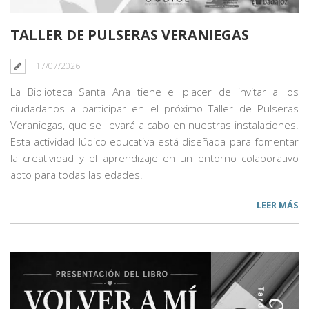
TALLER DE PULSERAS VERANIEGAS
17/07/2026
La Biblioteca Santa Ana tiene el placer de invitar a los
ciudadanos a participar en el próximo Taller de Pulseras
Veraniegas, que se llevará a cabo en nuestras instalaciones.
Esta actividad lúdico-educativa está diseñada para fomentar
la creatividad y el aprendizaje en un entorno colaborativo
apto para todas las edades.
LEER MÁS