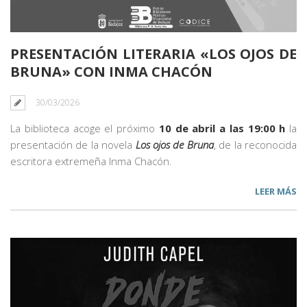
PRESENTACIÓN LITERARIA «LOS OJOS DE
BRUNA» CON INMA CHACÓN
30/03/2026
La biblioteca acoge el próximo
10 de abril a las 19:00 h
la
presentación de la novela
Los ojos de Bruna
, de la reconocida
escritora extremeña Inma Chacón.
LEER MÁS