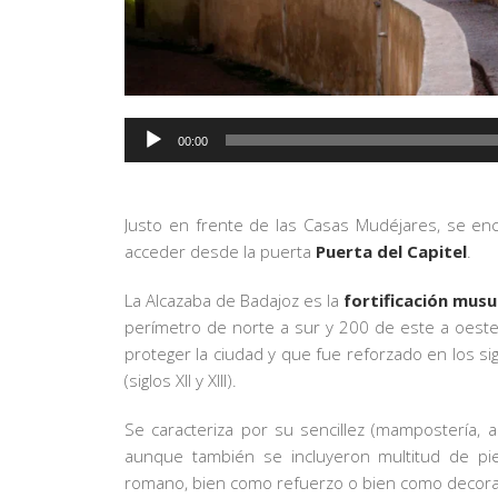
Reproductor
00:00
de
audio
Justo en frente de las Casas Mudéjares, se en
acceder desde la puerta
Puerta del Capitel
.
La Alcazaba de Badajoz es la
fortificación mus
perímetro de norte a sur y 200 de este a oest
proteger la ciudad y que fue reforzado en los s
(siglos XII y XIII).
Se caracteriza por su sencillez (mampostería, arga
aunque también se incluyeron multitud de pie
romano, bien como refuerzo o bien como decora