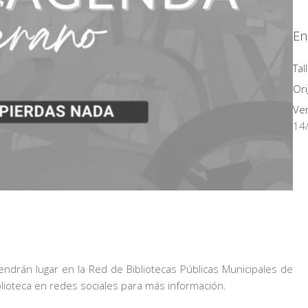
En
Tal
Ori
Ve
14
endrán lugar en la Red de Bibliotecas Públicas Municipales de
blioteca en redes sociales para más información.