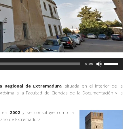
Utiliza
00:00
las
teclas
de
ca Regional de Extremadura
, situada en el interior de la
flecha
róxima a la Facultad de Ciencias de la Documentación y la
arriba/abajo
para
aumentar
co en
2002
y se constituye como la
o
ecario de Extremadura.
disminuir