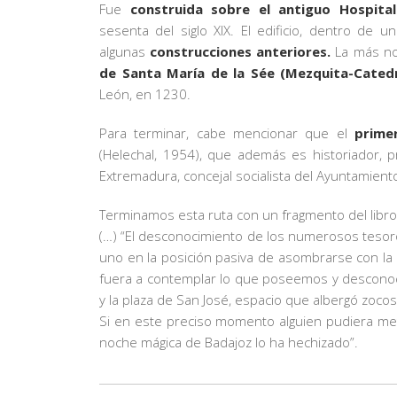
Fue
construida sobre el antiguo Hospital
sesenta del siglo XIX. El edificio, dentro de un
algunas
construcciones anteriores.
La más not
de Santa María de la Sée (Mezquita-Catedr
León, en 1230.
Para terminar, cabe mencionar que el
prime
(Helechal, 1954), que además es historiador,
Extremadura, concejal socialista del Ayuntamient
Terminamos esta ruta con un fragmento del libro 
(…) “El desconocimiento de los numerosos tesoro
uno en la posición pasiva de asombrarse con la 
fuera a contemplar lo que poseemos y desconocem
y la plaza de San José, espacio que albergó zo
Si en este preciso momento alguien pudiera mete
noche mágica de Badajoz lo ha hechizado”.