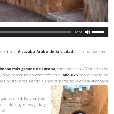
Utiliza
00:00
las
teclas
de
cuentra la
Alcazaba Árabe de la ciudad
, a la que podemos
flecha
arriba/abajo
para
ulmana más grande de Europa
, contando con 400 metros de
aumentar
e, cuya construcción comenzó en el
año 875
con el objeto de
o
iglos posteriores siendo su mayor parte de la época almohade
disminuir
el
volumen.
masa, ladrillo y sillería),
zas de origen visigodo y
ción.