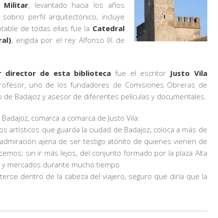
el
 Militar
, levantado hacia los años
volumen.
 sobrio perfil arquitectónico, incluye
able de todas ellas fue la
Catedral
al)
, erigida por el rey Alfonso IX de
r director de esta biblioteca
fue el escritor
Justo Vila
 profesor, uno de los fundadores de Comisiones Obreras de
o de Badajoz y asesor de diferentes películas y documentales.
Badajoz, comarca a comarca de Justo Vila:
s artísticos que guarda la ciudad de Badajoz, coloca a más de
admiración ajena de ser testigo atónito de quienes vienen de
os; sin ir más lejos, del conjunto formado por la plaza Alta
cos y mercados durante mucho tiempo
rse dentro de la cabeza del viajero, seguro que diría que la