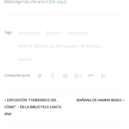
BiblioAgenda Verano (
Click aquí
)
Tags:
actividades
Badajoz
bibliotecas
Red de Bibliotecas Municipales de Badajoz
verano
Compartir post:
«
EXPOSICIÓN “ITINERARIOS DEL
MAÑANA DE HAMMA BEADS
»
CÓMIC” – EN LA BIBLIOTECA SANTA
ANA