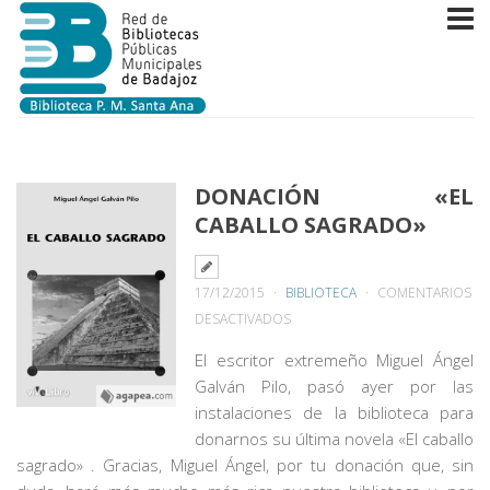
DONACIÓN «EL
CABALLO SAGRADO»
17/12/2015
BIBLIOTECA
COMENTARIOS
EN
DESACTIVADOS
DONACIÓN
El escritor extremeño Miguel Ángel
«EL
Galván Pilo, pasó ayer por las
CABALLO
instalaciones de la biblioteca para
SAGRADO»
donarnos su última novela «El caballo
sagrado» .
Gracias, Miguel Ángel, por tu donación que, sin