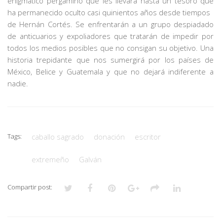
enigmático pergamino que les llevará hasta un tesoro que
ha permanecido oculto casi quinientos años desde tiempos
de Hernán Cortés. Se enfrentarán a un grupo despiadado
de anticuarios y expoliadores que tratarán de impedir por
todos los medios posibles que no consigan su objetivo. Una
historia trepidante que nos sumergirá por los países de
México, Belice y Guatemala y que no dejará indiferente a
nadie.
Tags:
caballo sagrado
donación
escritor
extremeño
Galván
Compartir post: