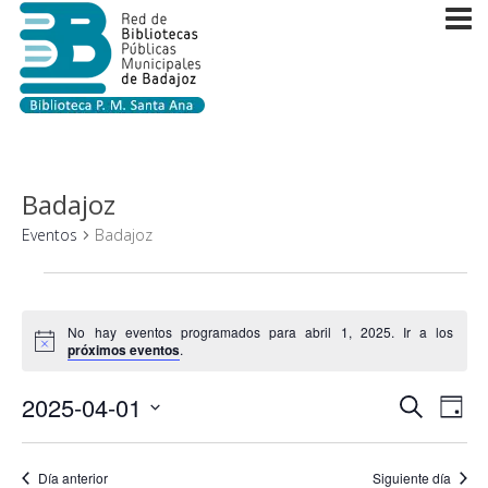
Badajoz
Eventos
Badajoz
Eventos
en
No hay eventos programados para abril 1, 2025. Ir a los
Aviso
próximos eventos
.
abril
1,
Navega
2025-04-01
Nav
Buscar
Día
2025
de
de
Selecciona
vist
la
búsque
Día anterior
Siguiente día
de