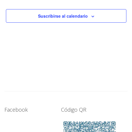
fecha.
y
Eve
vistas
Suscribirse al calendario
de
Evento
Facebook
Código QR