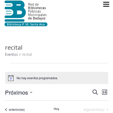
recital
Eventos
recital
Eventos
No hay eventos programados.
Aviso
Navega
Próximos
Nav
Buscar
Lista
de
de
Selecciona
vist
la
búsque
Eventos
Hoy
siguiente(s)
de
Eventos
anterior(es)
fecha.