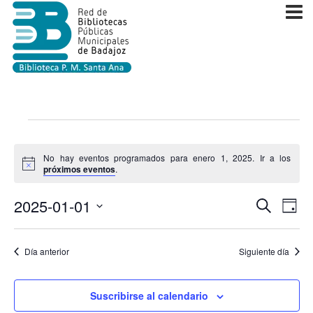
Eventos
en
No hay eventos programados para enero 1, 2025. Ir a los
Aviso
próximos eventos
.
enero
1,
Navega
2025-01-01
Nav
Buscar
Día
de
de
Selecciona
2025
vist
la
búsque
Día anterior
Siguiente día
de
fecha.
y
Eve
vistas
Suscribirse al calendario